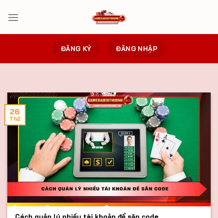
Bỏ
qua
nội
dung
ĐĂNG KÝ
ĐĂNG NHẬP
26
Th2
Cách quản lý nhiều tài khoản để săn code