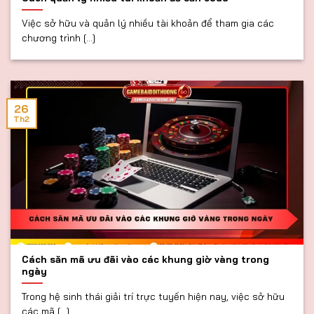
Việc sở hữu và quản lý nhiều tài khoản để tham gia các
chương trình [...]
26
Th2
Cách săn mã ưu đãi vào các khung giờ vàng trong
ngày
Trong hệ sinh thái giải trí trực tuyến hiện nay, việc sở hữu
các mã [...]