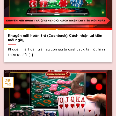
Khuyến mãi hoàn trả (Cashback): Cách nhận lại tiền
mỗi ngày
Khuyến mãi hoàn trả hay còn gọi là cashback, là một hình
thức ưu đãi [...]
26
Th2