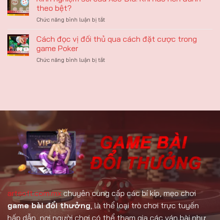
chơi
cược
theo bệt?
Mậu
và
Chức năng bình luận bị tắt
ở
binh:
hiểm
Kinh
Nghệ
họa
nghiệm
Cách đọc vị đối thủ qua cách đặt cược trong
thuật
soi
xếp
game Poker
cầu
bài
Chức năng bình luận bị tắt
ở
Xóc
đỉnh
Cách
Đĩa:
cao
đọc
Khi
vị
nào
đối
nên
thủ
đánh
qua
theo
cách
bệt?
đặt
cược
trong
game
Poker
artsoft.com.mx
chuyên cung cấp các bí kíp, mẹo chơi
game bài đổi thưởng
, là thể loại trò chơi trực tuyến
hấp dẫn, nơi người chơi có thể tham gia các ván bài như