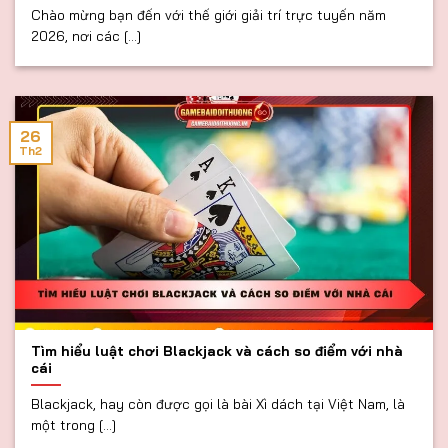
Chào mừng bạn đến với thế giới giải trí trực tuyến năm
2026, nơi các [...]
26
Th2
Tìm hiểu luật chơi Blackjack và cách so điểm với nhà
cái
Blackjack, hay còn được gọi là bài Xì dách tại Việt Nam, là
một trong [...]