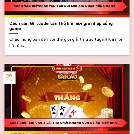
Cách săn Giftcode tân thủ khi mới gia nhập cổng
game
Chào mừng bạn đến với thế giới giải trí trực tuyến! Khi mới
bắt đầu [...]
26
Th2