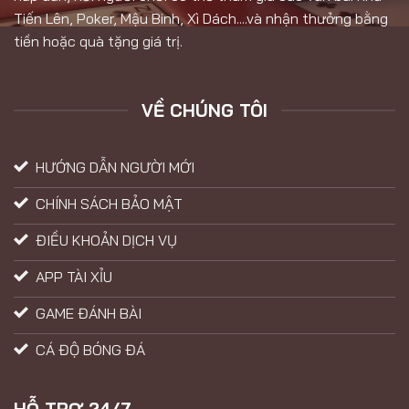
Tiến Lên, Poker, Mậu Binh, Xì Dách....và nhận thưởng bằng
tiền hoặc quà tặng giá trị.
VỀ CHÚNG TÔI
HƯỚNG DẪN NGƯỜI MỚI
CHÍNH SÁCH BẢO MẬT
ĐIỀU KHOẢN DỊCH VỤ
APP TÀI XỈU
GAME ĐÁNH BÀI
CÁ ĐỘ BÓNG ĐÁ