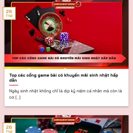
26
Th2
Top các cổng game bài có khuyến mãi sinh nhật hấp
dẫn
Ngày sinh nhật không chỉ là dịp kỷ niệm cá nhân mà còn là
cơ [...]
26
Th2