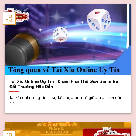
10
Th3
Tài Xỉu Online Uy Tín | Khám Phá Thế Giới Game Bài
Đổi Thưởng Hấp Dẫn
Tài xỉu online uy tín – sự kết hợp tinh tế giữa trò chơi dân
[...]
10