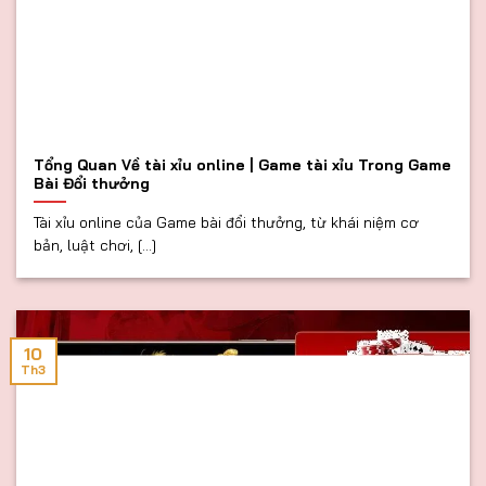
Tổng Quan Về tài xỉu online | Game tài xỉu Trong Game
Bài Đổi thưởng
Tài xỉu online của Game bài đổi thưởng, từ khái niệm cơ
bản, luật chơi, [...]
10
Th3