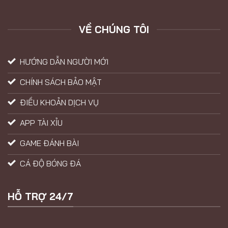
VỀ CHÚNG TÔI
HƯỚNG DẪN NGƯỜI MỚI
CHÍNH SÁCH BẢO MẬT
ĐIỀU KHOẢN DỊCH VỤ
APP TÀI XỈU
GAME ĐÁNH BÀI
CÁ ĐỘ BÓNG ĐÁ
HỖ TRỢ 24/7