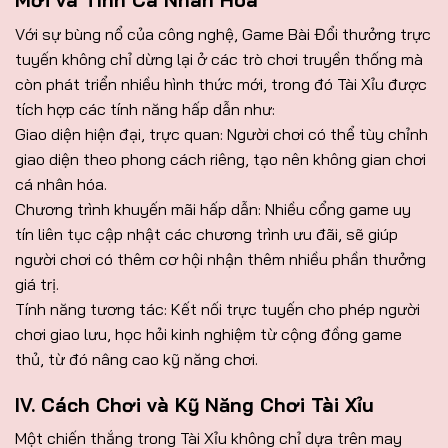
Mới và Tính Cá Nhân Hóa
Với sự bùng nổ của công nghệ, Game Bài Đổi thưởng trực
tuyến không chỉ dừng lại ở các trò chơi truyền thống mà
còn phát triển nhiều hình thức mới, trong đó Tài Xỉu được
tích hợp các tính năng hấp dẫn như:
Giao diện hiện đại, trực quan: Người chơi có thể tùy chỉnh
giao diện theo phong cách riêng, tạo nên không gian chơi
cá nhân hóa.
Chương trình khuyến mãi hấp dẫn: Nhiều cổng game uy
tín liên tục cập nhật các chương trình ưu đãi, sẽ giúp
người chơi có thêm cơ hội nhận thêm nhiều phần thưởng
giá trị.
Tính năng tương tác: Kết nối trực tuyến cho phép người
chơi giao lưu, học hỏi kinh nghiệm từ cộng đồng game
thủ, từ đó nâng cao kỹ năng chơi.
IV. Cách Chơi và Kỹ Năng Chơi Tài Xỉu
Một chiến thắng trong Tài Xỉu không chỉ dựa trên may