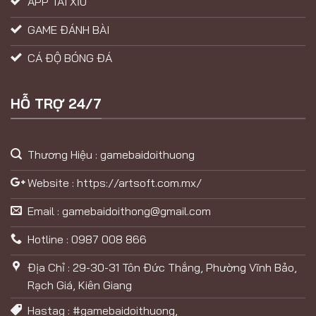
APP TÀI XỈU
GAME ĐÁNH BÀI
CÁ ĐỘ BÓNG ĐÁ
HỖ TRỢ 24/7
Thương Hiệu : gamebaidoithuong
Website : https://artsoft.com.mx/
Email :
gamebaidoithong@gmail.com
Hotline : 0987 008 866
Địa Chỉ : 29-30-31 Tôn Đức Thắng, Phường Vĩnh Bảo,
Rạch Giá, Kiên Giang
Hastag : #gamebaidoithuong,