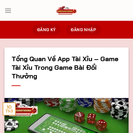
Bỏ
qua
nội
dung
ĐĂNG KÝ
ĐĂNG NHẬP
Tổng Quan Về App Tài Xỉu – Game
Tài Xỉu Trong Game Bài Đổi
Thưởng
10
Th3