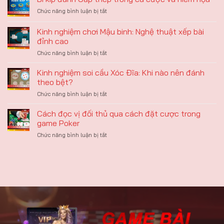
mức
Chức năng bình luận bị tắt
ở
cược
Bí
phù
kíp
hợp
Kinh nghiệm chơi Mậu binh: Nghệ thuật xếp bài
đánh
với
đỉnh cao
Gấp
số
Chức năng bình luận bị tắt
ở
thép
vốn
Kinh
trong
nghiệm
cá
Kinh nghiệm soi cầu Xóc Đĩa: Khi nào nên đánh
chơi
cược
theo bệt?
Mậu
và
Chức năng bình luận bị tắt
ở
binh:
hiểm
Kinh
Nghệ
họa
nghiệm
Cách đọc vị đối thủ qua cách đặt cược trong
thuật
soi
xếp
game Poker
cầu
bài
Chức năng bình luận bị tắt
ở
Xóc
đỉnh
Cách
Đĩa:
cao
đọc
Khi
vị
nào
đối
nên
thủ
đánh
qua
theo
cách
bệt?
đặt
cược
trong