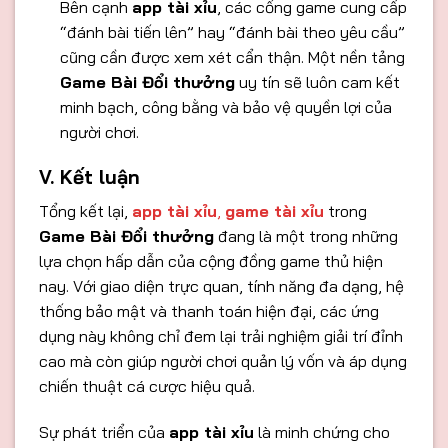
Bên cạnh
app tài xỉu
, các cổng game cung cấp
“đánh bài tiến lên” hay “đánh bài theo yêu cầu”
cũng cần được xem xét cẩn thận. Một nền tảng
Game Bài Đổi thưởng
uy tín sẽ luôn cam kết
minh bạch, công bằng và bảo vệ quyền lợi của
người chơi.
V. Kết luận
Tổng kết lại,
app tài xỉu
,
game tài xỉu
trong
Game Bài Đổi thưởng
đang là một trong những
lựa chọn hấp dẫn của cộng đồng game thủ hiện
nay. Với giao diện trực quan, tính năng đa dạng, hệ
thống bảo mật và thanh toán hiện đại, các ứng
dụng này không chỉ đem lại trải nghiệm giải trí đỉnh
cao mà còn giúp người chơi quản lý vốn và áp dụng
chiến thuật cá cược hiệu quả.
Sự phát triển của
app tài xỉu
là minh chứng cho