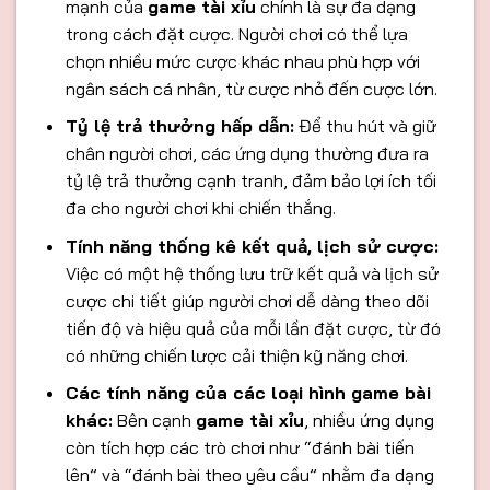
mạnh của
game tài xỉu
chính là sự đa dạng
trong cách đặt cược. Người chơi có thể lựa
chọn nhiều mức cược khác nhau phù hợp với
ngân sách cá nhân, từ cược nhỏ đến cược lớn.
Tỷ lệ trả thưởng hấp dẫn:
Để thu hút và giữ
chân người chơi, các ứng dụng thường đưa ra
tỷ lệ trả thưởng cạnh tranh, đảm bảo lợi ích tối
đa cho người chơi khi chiến thắng.
Tính năng thống kê kết quả, lịch sử cược:
Việc có một hệ thống lưu trữ kết quả và lịch sử
cược chi tiết giúp người chơi dễ dàng theo dõi
tiến độ và hiệu quả của mỗi lần đặt cược, từ đó
có những chiến lược cải thiện kỹ năng chơi.
Các tính năng của các loại hình game bài
khác:
Bên cạnh
game tài xỉu
, nhiều ứng dụng
còn tích hợp các trò chơi như “đánh bài tiến
lên” và “đánh bài theo yêu cầu” nhằm đa dạng