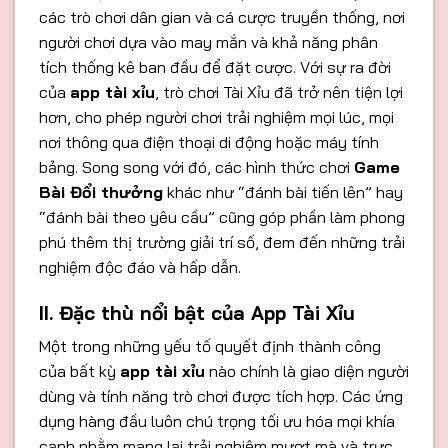
các trò chơi dân gian và cá cược truyền thống, nơi
người chơi dựa vào may mắn và khả năng phân
tích thống kê ban đầu để đặt cược. Với sự ra đời
của
app tài xỉu
, trò chơi Tài Xỉu đã trở nên tiện lợi
hơn, cho phép người chơi trải nghiệm mọi lúc, mọi
nơi thông qua điện thoại di động hoặc máy tính
bảng. Song song với đó, các hình thức chơi
Game
Bài Đổi thưởng
khác như “đánh bài tiến lên” hay
“đánh bài theo yêu cầu” cũng góp phần làm phong
phú thêm thị trường giải trí số, đem đến những trải
nghiệm độc đáo và hấp dẫn.
II. Đặc thù nổi bật của App Tài Xỉu
Một trong những yếu tố quyết định thành công
của bất kỳ
app tài xỉu
nào chính là giao diện người
dùng và tính năng trò chơi được tích hợp. Các ứng
dụng hàng đầu luôn chú trọng tối ưu hóa mọi khía
cạnh nhằm mang lại trải nghiệm mượt mà và trực