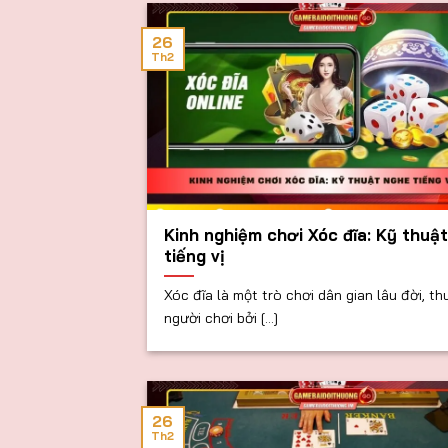
26
Th2
Kinh nghiệm chơi Xóc đĩa: Kỹ thuậ
tiếng vị
Xóc đĩa là một trò chơi dân gian lâu đời, th
người chơi bởi [...]
26
Th2