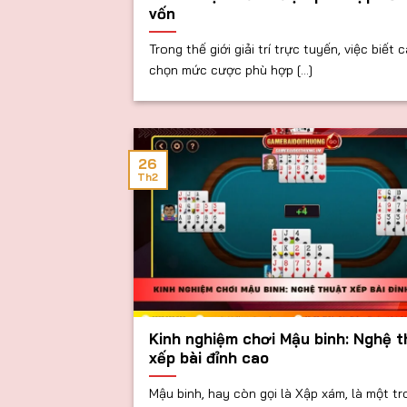
vốn
Trong thế giới giải trí trực tuyến, việc biết 
chọn mức cược phù hợp [...]
26
Th2
Kinh nghiệm chơi Mậu binh: Nghệ t
xếp bài đỉnh cao
Mậu binh, hay còn gọi là Xập xám, là một t