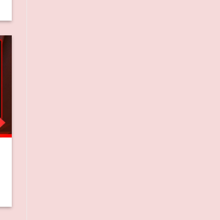
cược
trong
game
Poker