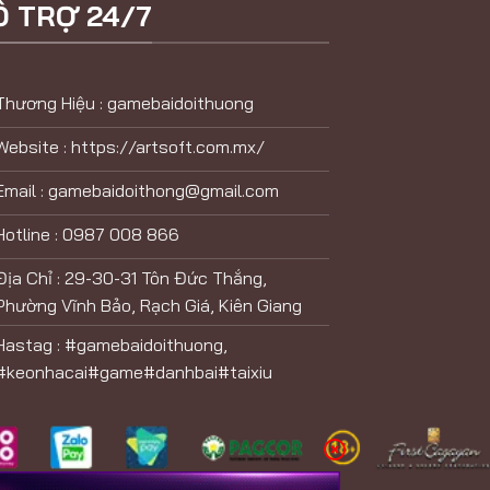
Ỗ TRỢ 24/7
Thương Hiệu : gamebaidoithuong
Website : https://artsoft.com.mx/
Email :
gamebaidoithong@gmail.com
Hotline : 0987 008 866
Địa Chỉ : 29-30-31 Tôn Đức Thắng,
Phường Vĩnh Bảo, Rạch Giá, Kiên Giang
Hastag : #gamebaidoithuong,
#keonhacai#game#danhbai#taixiu