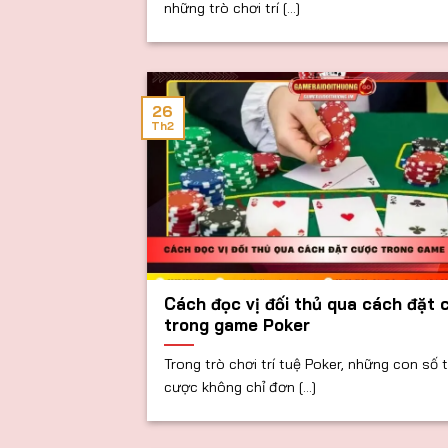
những trò chơi trí [...]
26
Th2
Cách đọc vị đối thủ qua cách đặt
trong game Poker
Trong trò chơi trí tuệ Poker, những con số 
cược không chỉ đơn [...]