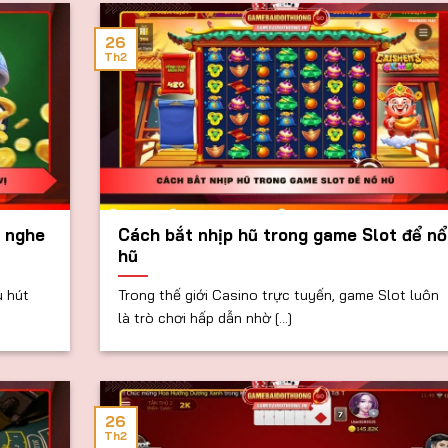
26
Th2
t nghe
Cách bắt nhịp hũ trong game Slot để nổ
hũ
u hút
Trong thế giới Casino trực tuyến, game Slot luôn
là trò chơi hấp dẫn nhờ [...]
26
Th2