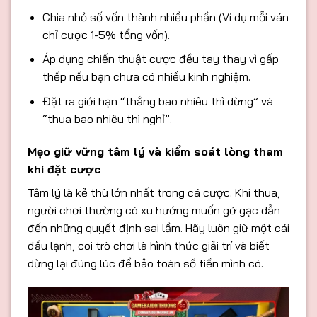
Chia nhỏ số vốn thành nhiều phần (Ví dụ mỗi ván
chỉ cược 1-5% tổng vốn).
Áp dụng chiến thuật cược đều tay thay vì gấp
thếp nếu bạn chưa có nhiều kinh nghiệm.
Đặt ra giới hạn “thắng bao nhiêu thì dừng” và
“thua bao nhiêu thì nghỉ”.
Mẹo giữ vững tâm lý và kiểm soát lòng tham
khi đặt cược
Tâm lý là kẻ thù lớn nhất trong cá cược. Khi thua,
người chơi thường có xu hướng muốn gỡ gạc dẫn
đến những quyết định sai lầm. Hãy luôn giữ một cái
đầu lạnh, coi trò chơi là hình thức giải trí và biết
dừng lại đúng lúc để bảo toàn số tiền mình có.