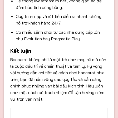
Hệ thống livestream rõ nét, không giật lag để
đảm bảo tính công bằng.
Quy trình nạp và rút tiền diễn ra nhanh chóng,
hỗ trợ khách hàng 24/7.
Có nhiều sảnh chơi từ các nhà cung cấp lớn
như Evolution hay Pragmatic Play.
Kết luận
Baccarat không chỉ là một trò chơi may rủi mà còn
là cuộc đấu trí về chiến thuật và tâm lý. Hy vọng
với hướng dẫn chi tiết về cách chơi baccarat phía
trên, bạn đã nắm vững các quy tắc và sẵn sàng
chinh phục những ván bài đầy kịch tính. Hãy luôn
chơi một cách có trách nhiệm để tận hưởng niềm
vui trọn vẹn nhất.