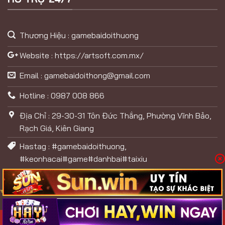
Thương Hiệu : gamebaidoithuong
Website : https://artsoft.com.mx/
Email :
gamebaidoithong@gmail.com
Hotline : 0987 008 866
Địa Chỉ : 29-30-31 Tôn Đức Thắng, Phường Vĩnh Bảo,
Rạch Giá, Kiên Giang
Hastag : #gamebaidoithuong,
#keonhacai#game#danhbai#taixiu
Copyright 2026 ©
artsoft.com.mx