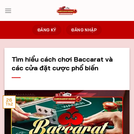
Bỏ
qua
nội
dung
ĐĂNG KÝ
ĐĂNG NHẬP
Tìm hiểu cách chơi Baccarat và
các cửa đặt cược phổ biến
26
Th2