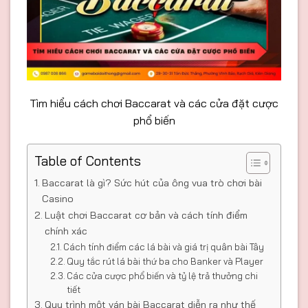
Tìm hiểu cách chơi Baccarat và các cửa đặt cược
phổ biến
Table of Contents
Baccarat là gì? Sức hút của ông vua trò chơi bài
Casino
Luật chơi Baccarat cơ bản và cách tính điểm
chính xác
Cách tính điểm các lá bài và giá trị quân bài Tây
Quy tắc rút lá bài thứ ba cho Banker và Player
Các cửa cược phổ biến và tỷ lệ trả thưởng chi
tiết
Quy trình một ván bài Baccarat diễn ra như thế