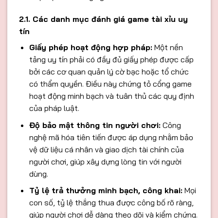
2.1. Các danh mục đánh giá game tài xỉu uy
tín
Giấy phép hoạt động hợp pháp:
Một nền
tảng uy tín phải có đầy đủ giấy phép được cấp
bởi các cơ quan quản lý cờ bạc hoặc tổ chức
có thẩm quyền. Điều này chứng tỏ cổng game
hoạt động minh bạch và tuân thủ các quy định
của pháp luật.
Độ bảo mật thông tin người chơi:
Công
nghệ mã hóa tiên tiến được áp dụng nhằm bảo
vệ dữ liệu cá nhân và giao dịch tài chính của
người chơi, giúp xây dựng lòng tin với người
dùng.
Tỷ lệ trả thưởng minh bạch, công khai:
Mọi
con số, tỷ lệ thắng thua được công bố rõ ràng,
giúp người chơi dễ dàng theo dõi và kiểm chứng.