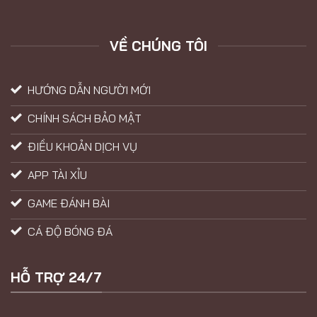
VỀ CHÚNG TÔI
HƯỚNG DẪN NGƯỜI MỚI
CHÍNH SÁCH BẢO MẬT
ĐIỀU KHOẢN DỊCH VỤ
APP TÀI XỈU
GAME ĐÁNH BÀI
CÁ ĐỘ BÓNG ĐÁ
HỖ TRỢ 24/7