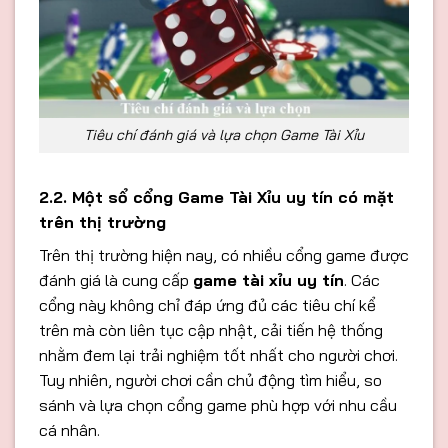
Tiêu chí đánh giá và lựa chọn Game Tài Xỉu
2.2. Một sổ cổng Game Tài Xỉu uy tín có mặt
trên thị trường
Trên thị trường hiện nay, có nhiều cổng game được
đánh giá là cung cấp
game tài xỉu uy tín
. Các
cổng này không chỉ đáp ứng đủ các tiêu chí kể
trên mà còn liên tục cập nhật, cải tiến hệ thống
nhằm đem lại trải nghiệm tốt nhất cho người chơi.
Tuy nhiên, người chơi cần chủ động tìm hiểu, so
sánh và lựa chọn cổng game phù hợp với nhu cầu
cá nhân.