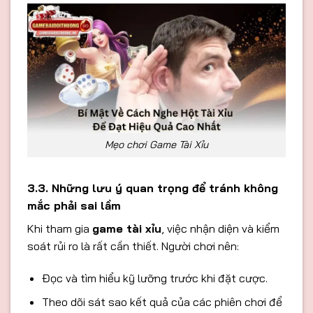
Mẹo chơi Game Tài Xỉu
3.3. Những lưu ý quan trọng để tránh không
mắc phải sai lầm
Khi tham gia
game tài xỉu
, việc nhận diện và kiểm
soát rủi ro là rất cần thiết. Người chơi nên:
Đọc và tìm hiểu kỹ lưỡng trước khi đặt cược.
Theo dõi sát sao kết quả của các phiên chơi để