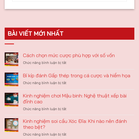
BÀI VIẾT MỚI NHẤT
Cách chọn mức cược phù hợp với số vốn
Chức năng bình luận bị tắt
ở
Cách
chọn
Bí kíp đánh Gấp thép trong cá cược và hiểm họa
mức
Chức năng bình luận bị tắt
ở
cược
Bí
phù
kíp
hợp
Kinh nghiệm chơi Mậu binh: Nghệ thuật xếp bài
đánh
với
đỉnh cao
Gấp
số
Chức năng bình luận bị tắt
ở
thép
vốn
Kinh
trong
nghiệm
cá
Kinh nghiệm soi cầu Xóc Đĩa: Khi nào nên đánh
chơi
cược
theo bệt?
Mậu
và
Chức năng bình luận bị tắt
ở
binh:
hiểm