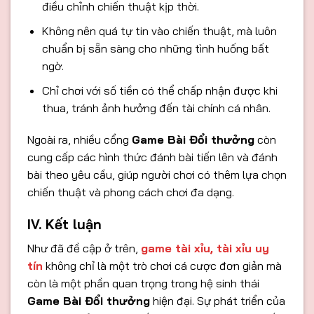
điều chỉnh chiến thuật kịp thời.
Không nên quá tự tin vào chiến thuật, mà luôn
chuẩn bị sẵn sàng cho những tình huống bất
ngờ.
Chỉ chơi với số tiền có thể chấp nhận được khi
thua, tránh ảnh hưởng đến tài chính cá nhân.
Ngoài ra, nhiều cổng
Game Bài Đổi thưởng
còn
cung cấp các hình thức đánh bài tiến lên và đánh
bài theo yêu cầu, giúp người chơi có thêm lựa chọn
chiến thuật và phong cách chơi đa dạng.
IV. Kết luận
Như đã đề cập ở trên,
game tài xỉu, tài xỉu uy
tín
không chỉ là một trò chơi cá cược đơn giản mà
còn là một phần quan trọng trong hệ sinh thái
Game Bài Đổi thưởng
hiện đại. Sự phát triển của