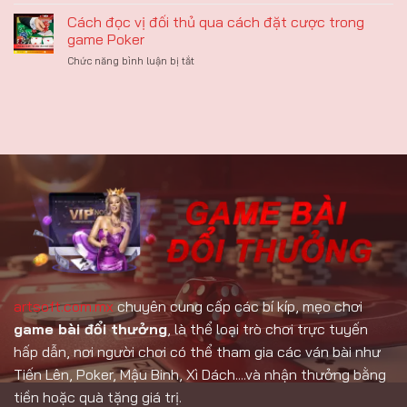
Kinh
Nghệ
họa
nghiệm
Cách đọc vị đối thủ qua cách đặt cược trong
thuật
soi
xếp
game Poker
cầu
bài
Chức năng bình luận bị tắt
ở
Xóc
đỉnh
Cách
Đĩa:
cao
đọc
Khi
vị
nào
đối
nên
thủ
đánh
qua
theo
cách
bệt?
đặt
cược
trong
game
Poker
artsoft.com.mx
chuyên cung cấp các bí kíp, mẹo chơi
game bài đổi thưởng
, là thể loại trò chơi trực tuyến
hấp dẫn, nơi người chơi có thể tham gia các ván bài như
Tiến Lên, Poker, Mậu Binh, Xì Dách....và nhận thưởng bằng
tiền hoặc quà tặng giá trị.