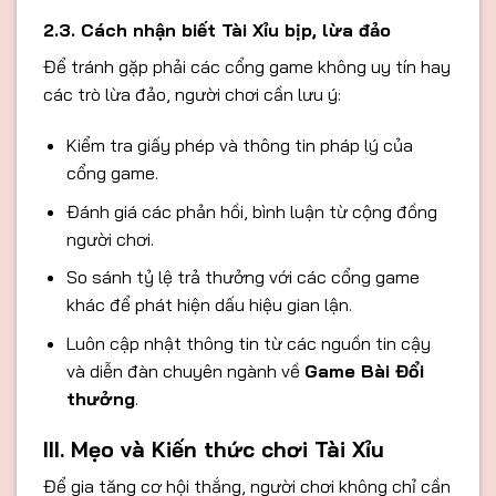
2.3. Cách nhận biết Tài Xỉu bịp, lừa đảo
Để tránh gặp phải các cổng game không uy tín hay
các trò lừa đảo, người chơi cần lưu ý:
Kiểm tra giấy phép và thông tin pháp lý của
cổng game.
Đánh giá các phản hồi, bình luận từ cộng đồng
người chơi.
So sánh tỷ lệ trả thưởng với các cổng game
khác để phát hiện dấu hiệu gian lận.
Luôn cập nhật thông tin từ các nguồn tin cậy
và diễn đàn chuyên ngành về
Game Bài Đổi
thưởng
.
III. Mẹo và Kiến thức chơi Tài Xỉu
Để gia tăng cơ hội thắng, người chơi không chỉ cần