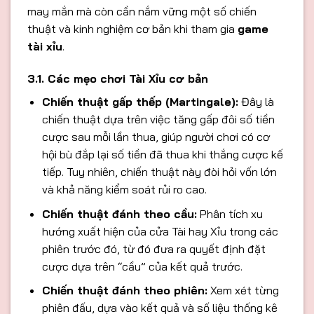
may mắn mà còn cần nắm vững một số chiến
thuật và kinh nghiệm cơ bản khi tham gia
game
tài xỉu
.
3.1. Các mẹo chơi Tài Xỉu cơ bản
Chiến thuật gấp thếp (Martingale):
Đây là
chiến thuật dựa trên việc tăng gấp đôi số tiền
cược sau mỗi lần thua, giúp người chơi có cơ
hội bù đắp lại số tiền đã thua khi thắng cược kế
tiếp. Tuy nhiên, chiến thuật này đòi hỏi vốn lớn
và khả năng kiểm soát rủi ro cao.
Chiến thuật đánh theo cầu:
Phân tích xu
hướng xuất hiện của cửa Tài hay Xỉu trong các
phiên trước đó, từ đó đưa ra quyết định đặt
cược dựa trên “cầu” của kết quả trước.
Chiến thuật đánh theo phiên:
Xem xét từng
phiên đấu, dựa vào kết quả và số liệu thống kê